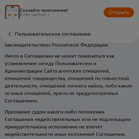
3. Прочие условия
Скачайте приложение!
Открыть
В нём удобнее ;)
Все возможные споры, вытекающие из настоящего
Соглашения или связанные с ним, подлежат
Пользовательское соглашение
разрешению в соответствии с действующим
законодательством Российской Федерации.
Ничто в Соглашении не может пониматься как
установление между Пользователем и
Администрации Сайта агентских отношений,
отношений товарищества, отношений по совместной
деятельности, отношений личного найма, либо каких-
то иных отношений, прямо не предусмотренных
Соглашением.
Признание судом какого-либо положения
Соглашения недействительным или не подлежащим
принудительному исполнению не влечет
недействительности иных положений Соглашения.