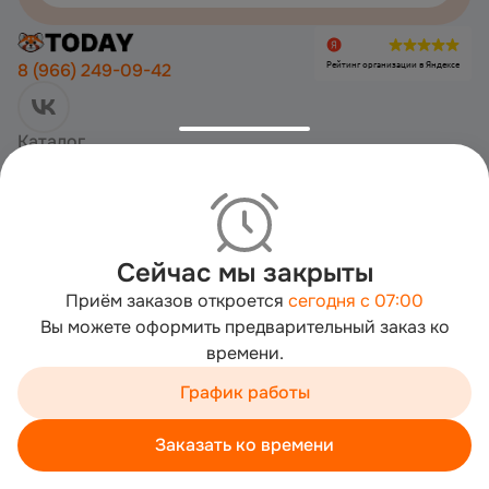
Рейтинг организации в Яндексе
8 (966) 249-09-42
Каталог
Акции
О нас
Отзывы
Доставка и оплата
Copyright ©
2026
«
бургерная ToDAY I Чебоксары I + доставка
». Все
права защищены
Сейчас мы закрыты
Политика конфиденциальности
Приём заказов откроется
сегодня с 07:00
Пользовательское соглашение
Вы можете оформить предварительный заказ ко
Публичная оферта
времени.
Согласие на обработку
Мы используем cookies для быстрой работы сайта. Для
Работает на технологии
сбора статистики используется «Яндекс.Метрика».
График работы
Продолжая пользоваться сайтом, вы принимаете
условия обработки персональных данных
Заказать ко времени
Хорошо
Корзина
Каталог
Акции
Профиль