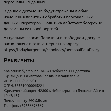
персональных данных.
В данном документе будут отражены любые
изменения политики обработки персональных
данных Оператором. Политика действует бессрочно
до замены ее новой версией.
Актуальная версия Политики в свободном доступе
расположена в сети Интернет по адресу:
https://
todayburgers.ru
/ceboksary/personalDataPolicy
Реквизиты
Компания:
бургерная ToDAY I Чебоксары I + доставка
Юр. лицо:
ИП Филатова Светлана Владиславна
ИНН:
211160656901
ОГРН:
325210000095221
Юридический адрес:
42800 г. Чебоксары пр-т Геннадия Айги д
10 КВ 137
Почта:
noentry1992@list.ru
Телефон:
+89876696569