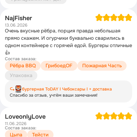
NajFisher
13.06.2026
Очень вкусные рёбра, порция правда небольшая
прямо скажем. И огурчики буквально сварились в
одном контейнере с горячей едой. Бургеры отличные
👍
Состав заказа:
Рёбра BBQ
ГрибоедOF
Пожарная Часть
Упаковка
бургерная ToDAY I Чебоксары I + доставка
Спасибо за отзыв, учтём ваши замечания!
LoveonlyLove
11.06.2026
Состав заказа:
Цыпа
Тейсти