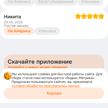
Не Америка
Батат обжаренный
Упаковка
Никита
29.05.2026
Состав заказа:
Не Америка
Упаковка
Скачайте приложение
Узнавайте о новых акциях первыми!
Загрузите в
Мы используем cookies для быстрой работы сайта. Для
AppStore
сбора статистики используется «Яндекс.Метрика».
Продолжая пользоваться сайтом, вы принимаете
Доступно в
условия обработки персональных данных
Google Play
Хорошо
Корзина
Доступно в
Каталог
Акции
Профиль
RuStore